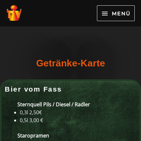
Skip
MENÜ
to
MENÜ
content
Getränke-Karte
Bier vom Fass
Sternquell Pils
/ Diesel / Radler
0,3l 2,50€
0,5l 3,00 €
Staropramen