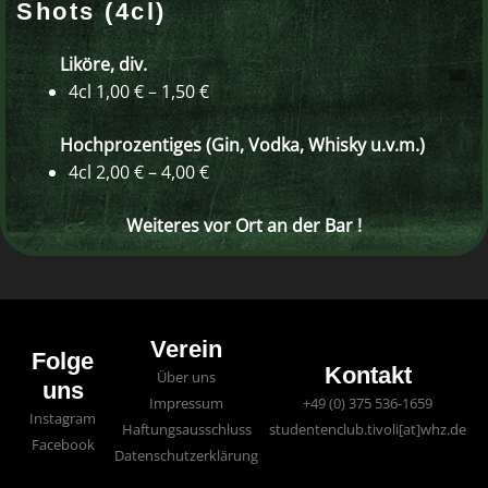
Shots (4cl)
Liköre, div.
4cl 1,00 € – 1,50 €
Hochprozentiges (
Gin, Vodka, Whisky u.v.m.)
4cl 2,00 € – 4,00 €
Weiteres vor Ort an der Bar !
Verein
Folge
Kontakt
Über uns
uns
Impressum
+49 (0) 375 536-1659
Instagram
Haftungsausschluss
studentenclub.tivoli[at]whz.de
Facebook
Datenschutzerklärung